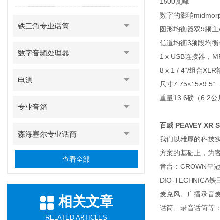
1500瓦峰
数字的影响midmor
铁三角专业话筒
图形均衡器双9频主
信道均衡3频段均衡
数字音频处理器
1 x USB连接器，
8 x 1 / 4“/组合X
电源
尺寸7.75×15×9.5“
重量13.6磅（6.2
专业音箱
百威 PEAVEY XR
森海塞尔专业话筒
我们以雄厚的科技
方案的基础上，为客户
查看全部
音台：CROWN皇冠功
DIO-TECHN
麦克风、广播录音
相关文章
话筒、录音话筒等：D
RELATED ARTICLES