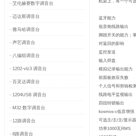
机架上，有一个可
艾伦赫赛数字调音台
迈达斯调音台
蓝牙能力
低音炮线路输出
雅马哈调音台
脚踏开关的能力；
声艺调音台
对返回的影响
监控发送
八编组调音台
输入焊盘
1202-vlz3 调音台
模拟记录输出能力
前面板效应失败
百灵达调音台
个人信号和剪辑检
1204USB 调音台
线路电平监视输出
四扭转锁输出
M32 数字调音台
kosmos-c低音增强
可选主/主/主/显
12路调音台
功率1000瓦RMS
8路调音台