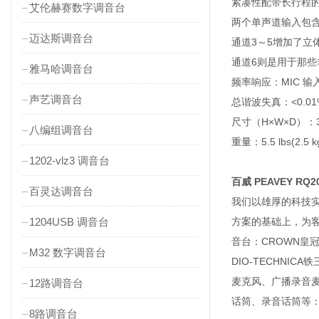
紧凑性配带长行程
艾伦赫赛数字调音台
两个单声道输入包含
迈达斯调音台
通道3～5增加了
通道6则是用于那些
雅马哈调音台
频率响应：MIC 输入 
声艺调音台
总谐波失真：<0.01%
尺寸（H×W×D）：3" x 1
八编组调音台
重量：5.5 lbs(2.5 k
1202-vlz3 调音台
百威 PEAVEY RQ
百灵达调音台
我们以雄厚的科技
1204USB 调音台
方案的基础上，为客户
音台：CROWN皇冠功
M32 数字调音台
DIO-TECHN
麦克风、广播录音
12路调音台
话筒、录音话筒等：D
8路调音台