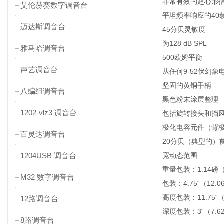
非常有效的超心形
艾伦赫赛数字调音台
平坦频率响应的40赫
迈达斯调音台
45分贝灵敏度
为128 dB SPL
雅马哈调音台
500欧姆平衡
声艺调音台
从任何9-52伏幻象
坚固的黄铜手柄
八编组调音台
黑色粉末涂层整理
1202-vlz3 调音台
包括旋转接头和挡
极化电容元件（背
百灵达调音台
20分贝（典型的）
1204USB 调音台
宽动态范围
重量包装：1.14磅（
M32 数字调音台
包装：4.75“（12.
高度包装：11.75“（
12路调音台
深度包装：3“（7.6
8路调音台