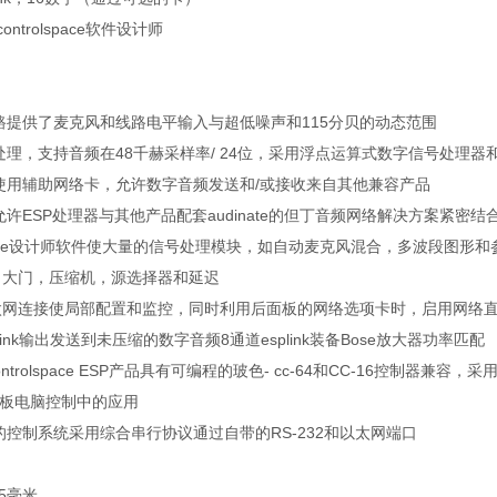
ntrolspace软件设计师
路提供了麦克风和线路电平输入与超低噪声和115分贝的动态范围
理，支持音频在48千赫采样率/ 24位，采用浮点运算式数字信号处理
使用辅助网络卡，允许数字音频发送和/或接收来自其他兼容产品
许ESP处理器与其他产品配套audinate的但丁音频网络解决方案紧密结
olspace设计师软件使大量的信号处理模块，如自动麦克风混合，多波段图
rs，大门，压缩机，源选择器和延迟
5以太网连接使局部配置和监控，同时利用后面板的网络选项卡时，启用网络
plink输出发送到未压缩的数字音频8通道esplink装备Bose放大器功率匹配
trolspace ESP产品具有可编程的玻色- cc-64和CC-16控制器兼容，采
和平板电脑控制中的应用
控制系统采用综合串行协议通过自带的RS-232和以太网端口
15毫米