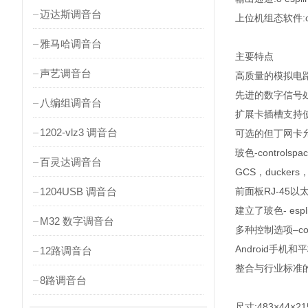
迈达斯调音台
上位机组态软件:co
雅马哈调音台
主要特点
声艺调音台
高质量的模拟电
先进的数字信号处
八编组调音台
扩展卡插槽支持
1202-vlz3 调音台
可选的但丁网卡允
玻色-contr
百灵达调音台
GCS，ducke
1204USB 调音台
前面板RJ-4
建立了玻色- es
M32 数字调音台
多种控制选项–con
Android手机
12路调音台
整合与行业标准的
8路调音台
尺寸:483×44×2