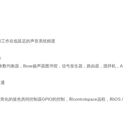
器和工作在低延迟的声音系统精度
合
形和参数均衡器，Bose扬声器图书馆，信号发生器，路由器，搅拌机，A
直通
用简化的玻色房间控制器GPIO的控制，和controlspace远程，和iOS /