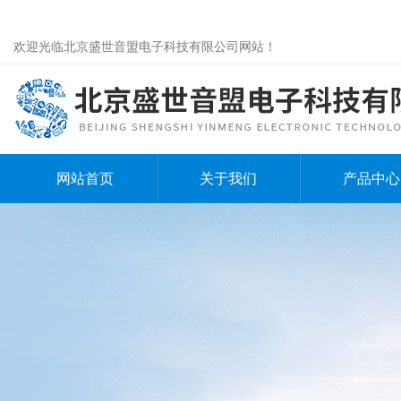
欢迎光临北京盛世音盟电子科技有限公司网站！
网站首页
关于我们
产品中心