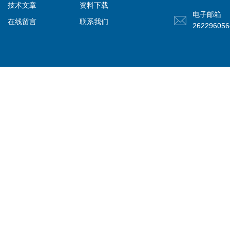
技术文章
资料下载
电子邮箱
在线留言
联系我们
26229605