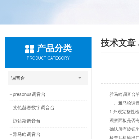
技术文章
产品分类
PRODUCT CATEGORY
调音台
presonus调音台
雅马哈调音台的日
一、雅马哈调音
艾伦赫赛数字调音台
1.外观完整性检
观察面板是否有
迈达斯调音台
确认所有旋钮/推
雅马哈调音台
检查耳机输出口、