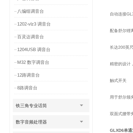
八编组调音台
自动连接GLX
1202-vlz3 调音台
配备舒尔锂离子
百灵达调音台
长达200英尺(
1204USB 调音台
M32 数字调音台
精密的设计，
12路调音台
触式开关
8路调音台
用于舒尔领夹式
铁三角专业话筒
双面式腰带
数字音频处理器
GLXD6单