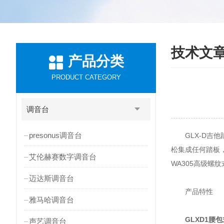
技术文
产品分类
PRODUCT CATEGORY
调音台
presonus调音台
GLX-D吉他踏
松集成任何踏板，
艾伦赫赛数字调音台
WA305高级螺
迈达斯调音台
产品特性
雅马哈调音台
GLXD1腰
声艺调音台