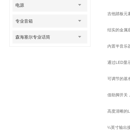
电源
吉他踏板元素
专业音箱
结实的金属底
森海塞尔专业话筒
内置半音乐器
通过LED显示
可调节的基准音高(
借助脚开关，可
高度清晰的L
¼英寸输出